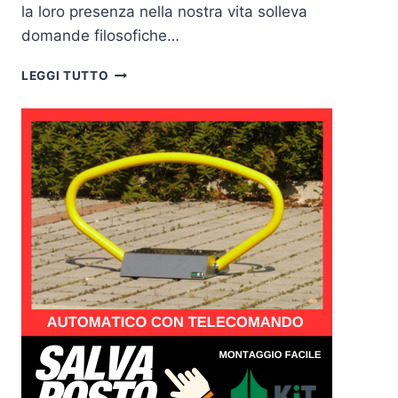
la loro presenza nella nostra vita solleva
domande filosofiche…
GLI
LEGGI TUTTO
OCCHIALI
DA
VISTA
COME
METAFORA
DELLA
PERCEZIONE
UMANA