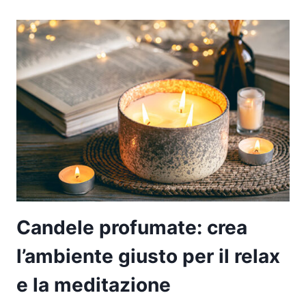
STILE:
AD
OGNI
SCARPA
LA
SUA
FILOSOFIA
Candele profumate: crea
l’ambiente giusto per il relax
e la meditazione